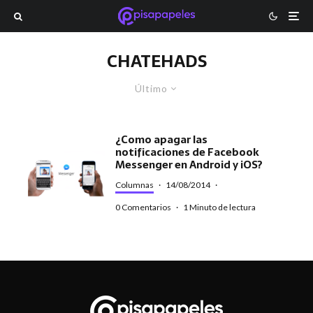
CHATEHADS
Último
¿Como apagar las
notificaciones de Facebook
Messenger en Android y iOS?
Columnas
·
14/08/2014
·
0 Comentarios
·
1 Minuto de lectura