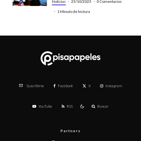
Noticias
·
25/10/2023
·
0 Comentarios
·
1 Minuto de lectura
Facebook
X
Instagram
Suscribirse
YouTube
RSS
Buscar
Partners