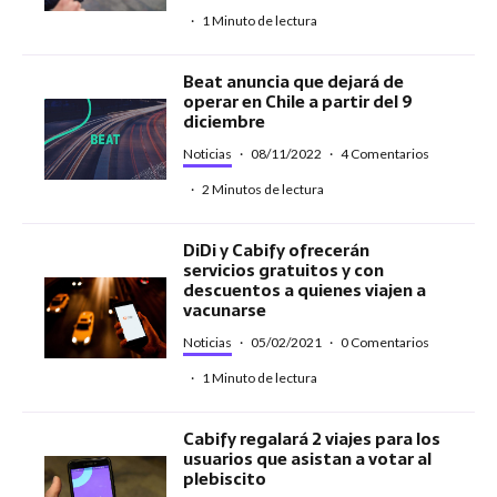
·
1 Minuto de lectura
Beat anuncia que dejará de
operar en Chile a partir del 9
diciembre
Noticias
·
08/11/2022
·
4 Comentarios
·
2 Minutos de lectura
DiDi y Cabify ofrecerán
servicios gratuitos y con
descuentos a quienes viajen a
vacunarse
Noticias
·
05/02/2021
·
0 Comentarios
·
1 Minuto de lectura
Cabify regalará 2 viajes para los
usuarios que asistan a votar al
plebiscito