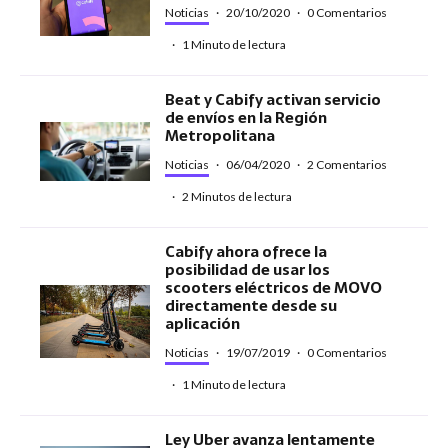
Noticias
·
20/10/2020
·
0 Comentarios
·
1 Minuto de lectura
Beat y Cabify activan servicio
de envíos en la Región
Metropolitana
Noticias
·
06/04/2020
·
2 Comentarios
·
2 Minutos de lectura
Cabify ahora ofrece la
posibilidad de usar los
scooters eléctricos de MOVO
directamente desde su
aplicación
Noticias
·
19/07/2019
·
0 Comentarios
·
1 Minuto de lectura
Ley Uber avanza lentamente