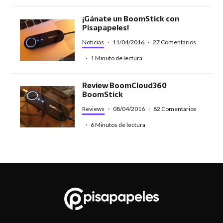
¡Gánate un BoomStick con
Pisapapeles!
Noticias
·
11/04/2016
·
27 Comentarios
·
1 Minuto de lectura
Review BoomCloud360
BoomStick
Reviews
·
08/04/2016
·
82 Comentarios
·
6 Minutos de lectura