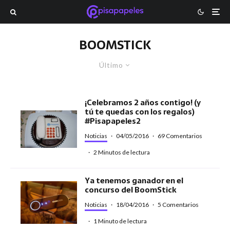
BOOMSTICK
Último
¡Celebramos 2 años contigo! (y
tú te quedas con los regalos)
#Pisapapeles2
Noticias
·
04/05/2016
·
69 Comentarios
·
2 Minutos de lectura
Ya tenemos ganador en el
concurso del BoomStick
Noticias
·
18/04/2016
·
5 Comentarios
·
1 Minuto de lectura