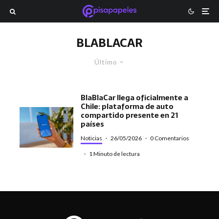
BLABLACAR
Último
BlaBlaCar llega oficialmente a
Chile: plataforma de auto
compartido presente en 21
países
Noticias
·
26/05/2026
·
0 Comentarios
·
1 Minuto de lectura