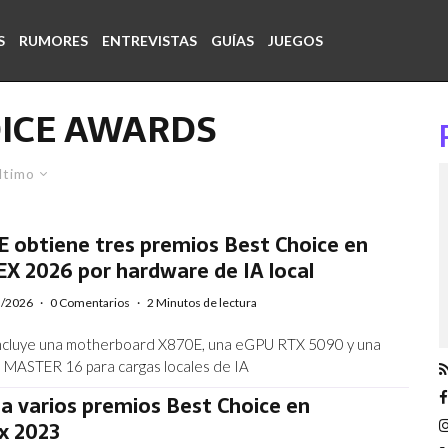
S
RUMORES
ENTREVISTAS
GUÍAS
JUEGOS
OICE AWARDS
ltimo
 obtiene tres premios Best Choice en
 2026 por hardware de IA local
5/2026
·
0 Comentarios
·
2 Minutos de lectura
incluye una motherboard X870E, una eGPU RTX 5090 y una
 MASTER 16 para cargas locales de IA
a varios premios Best Choice en
x 2023