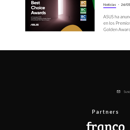
Noticias
·
26/0
ASUS ha anun
en los Premio
Golden Award
Susc
Partners