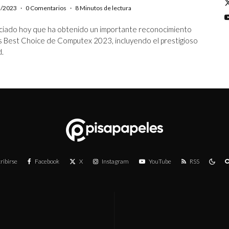
5/2023
·
0 Comentarios
·
8 Minutos de lectura
ciado hoy que ha obtenido un importante reconocimiento
s Best Choice de Computex 2023, incluyendo el prestigioso
.
ribirse
Facebook
X
Instagram
YouTube
RSS