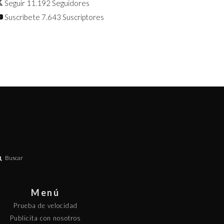
Seguir
11.192
Seguidores
Suscríbete
7.643
Suscriptores
Buscar
Menú
Prueba de velocidad
Publicita con nosotros