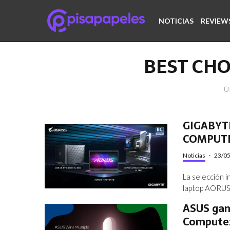
NOTICIAS
REVIEW
BEST CH
Ú
GIGABYTE
COMPUTEX
Noticias
·
23/0
La selección 
laptop AORUS
ASUS gan
Compute