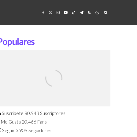
Populares
Confirmado: El Huawei Watch GT 7
Pro será presentado este 5 de
agosto
Suscríbete
80.943
Suscriptores
Me Gusta
20.466
Fans
Seguir
3.909
Seguidores