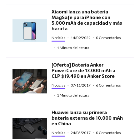
Xiaomi lanza una batería
MagSafe para iPhone con
5.000 mAh de capacidad y más
barata
Noticias
·
14/09/2022
·
0 Comentarios
·
1 Minuto de lectura
[Oferta] Batería Anker
PowerCore de 13.000 mAh a
CLP $19.490 en Anker Store
Noticias
·
07/11/2017
·
6 Comentarios
·
1 Minuto de lectura
Huawei lanza su primera
batería externa de 10.000 mAh
en China
Noticias
·
24/03/2017
·
0 Comentarios