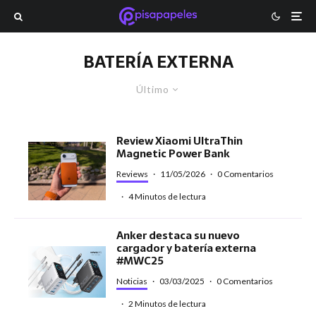
BATERÍA EXTERNA
Último
Review Xiaomi UltraThin
Magnetic Power Bank
Reviews
·
11/05/2026
·
0 Comentarios
·
4 Minutos de lectura
Anker destaca su nuevo
cargador y batería externa
#MWC25
Noticias
·
03/03/2025
·
0 Comentarios
·
2 Minutos de lectura