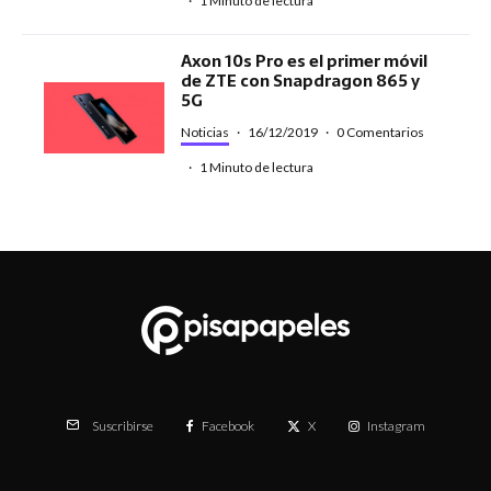
·
1 Minuto de lectura
Axon 10s Pro es el primer móvil
de ZTE con Snapdragon 865 y
5G
Noticias
·
16/12/2019
·
0 Comentarios
·
1 Minuto de lectura
Facebook
X
Instagram
Suscribirse