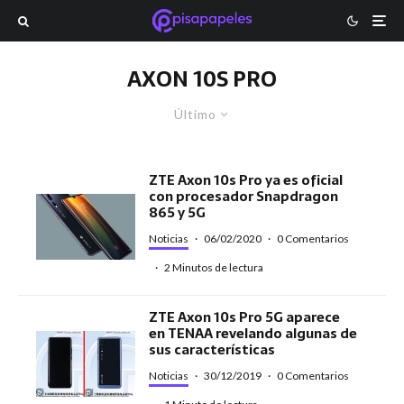
AXON 10S PRO
Último
ZTE Axon 10s Pro ya es oficial
con procesador Snapdragon
865 y 5G
Noticias
·
06/02/2020
·
0 Comentarios
·
2 Minutos de lectura
ZTE Axon 10s Pro 5G aparece
en TENAA revelando algunas de
sus características
Noticias
·
30/12/2019
·
0 Comentarios