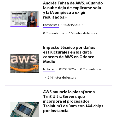
Andrés Tahta de AWS: «Cuando
la nube deja de explicarse sola
y la IA empieza a exigir
resultados»
Entrevistas
·
20/04/2026
·
0 Comentarios
·
6 Minutos de lectura
Impacto técnico por daños
estructurales en los data
centers de AWS en Oriente
Medio
Noticias
·
03/03/2026
·
0 Comentarios
·
5 Minutos de lectura
AWS anuncia la plataforma
Trn3 UltraServers que
incorpora el procesador
Trainium3 de 3nm con 144 chips
por instancia