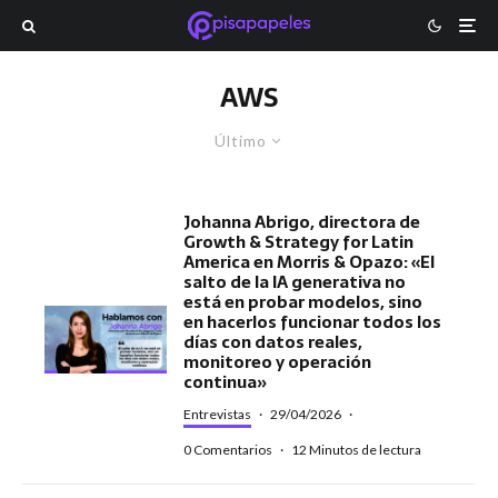
AWS
Último
Johanna Abrigo, directora de
Growth & Strategy for Latin
America en Morris & Opazo: «El
salto de la IA generativa no
está en probar modelos, sino
en hacerlos funcionar todos los
días con datos reales,
monitoreo y operación
continua»
Entrevistas
·
29/04/2026
·
0 Comentarios
·
12 Minutos de lectura