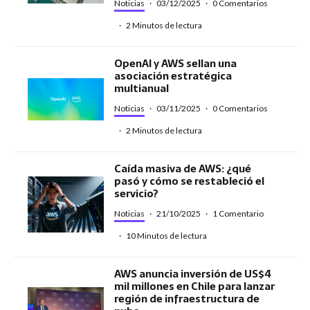
Noticias
·
03/12/2025
·
0 Comentarios
·
2 Minutos de lectura
OpenAI y AWS sellan una
asociación estratégica
multianual
Noticias
·
03/11/2025
·
0 Comentarios
·
2 Minutos de lectura
Caída masiva de AWS: ¿qué
pasó y cómo se restableció el
servicio?
Noticias
·
21/10/2025
·
1 Comentario
·
10 Minutos de lectura
AWS anuncia inversión de US$4
mil millones en Chile para lanzar
región de infraestructura de