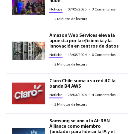
nube
Noticias
·
07/05/2025
·
3 Comentarios
·
2 Minutos de lectura
Amazon Web Services eleva la
apuesta por la eficiencia y la
innovación en centros de datos
Noticias
·
13/08/2024
·
0 Comentarios
·
2 Minutos de lectura
Claro Chile suma a su red 4G la
banda B4 AWS
Noticias
·
28/03/2024
·
4 Comentarios
·
2 Minutos de lectura
Samsung se une a la AI-RAN
Alliance como miembro
fundador para liderar la IA y el