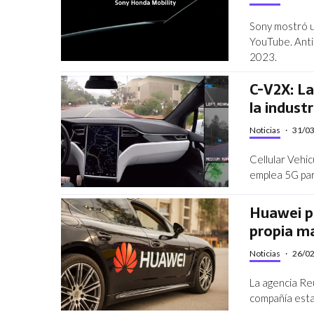
Sony mostró u
YouTube. Anti
2023.
C-V2X: La
la indust
Noticias
·
31/0
Cellular Vehic
emplea 5G par
Huawei pl
propia m
Noticias
·
26/0
La agencia Re
compañía esta