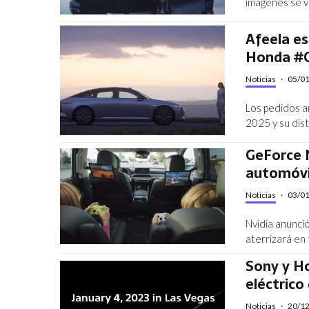
imágenes se v
Afeela es
Honda #
Noticias
·
05/0
Los pedidos a
2025 y su dist
GeForce 
automóvi
Noticias
·
03/0
Nvidia anunci
aterrizará en
Sony y H
eléctrico
Noticias
·
20/1