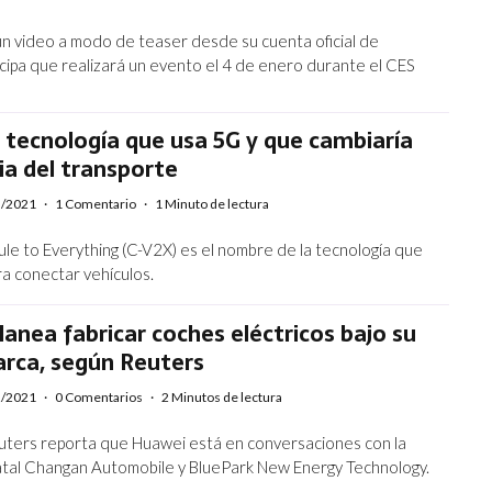
n video a modo de teaser desde su cuenta oficial de
cipa que realizará un evento el 4 de enero durante el CES
 tecnología que usa 5G y que cambiaría
ria del transporte
3/2021
·
1 Comentario
·
1 Minuto de lectura
ule to Everything (C-V2X) es el nombre de la tecnología que
a conectar vehículos.
anea fabricar coches eléctricos bajo su
arca, según Reuters
2/2021
·
0 Comentarios
·
2 Minutos de lectura
uters reporta que Huawei está en conversaciones con la
tal Changan Automobile y BluePark New Energy Technology.