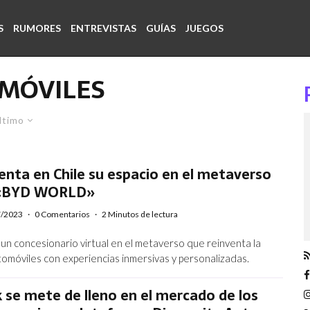
S
RUMORES
ENTREVISTAS
GUÍAS
JUEGOS
MÓVILES
ltimo
nta en Chile su espacio en el metaverso
 «BYD WORLD»
7/2023
·
0 Comentarios
·
2 Minutos de lectura
 concesionario virtual en el metaverso que reinventa la
omóviles con experiencias inmersivas y personalizadas.
se mete de lleno en el mercado de los