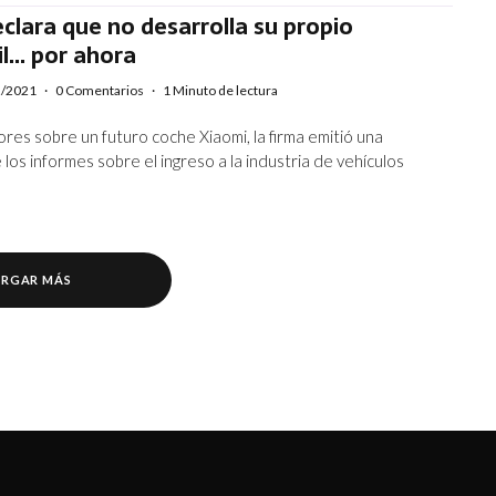
clara que no desarrolla su propio
l… por ahora
2/2021
·
0 Comentarios
·
1 Minuto de lectura
res sobre un futuro coche Xiaomi, la firma emitió una
 los informes sobre el ingreso a la industria de vehículos
RGAR MÁS