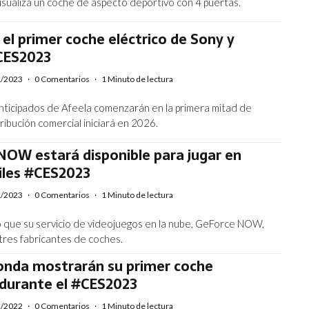
isualiza un coche de aspecto deportivo con 4 puertas.
 el primer coche eléctrico de Sony y
CES2023
1/2023
·
0 Comentarios
·
1 Minuto de lectura
nticipados de Afeela comenzarán en la primera mitad de
ribución comercial iniciará en 2026.
NOW estará disponible para jugar en
les #CES2023
1/2023
·
0 Comentarios
·
1 Minuto de lectura
ó que su servicio de videojuegos en la nube, GeForce NOW,
 tres fabricantes de coches.
onda mostrarán su primer coche
 durante el #CES2023
2/2022
·
0 Comentarios
·
1 Minuto de lectura