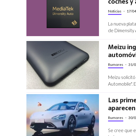
coches y
Noticias
·
17/0
La nueva plat
de Dimensity 
Meizu ing
automóvi
Rumores
·
31/
Meizu solicitó
Automobile". 
Las prim
aparecen 
Rumores
·
30/
Se cree que e