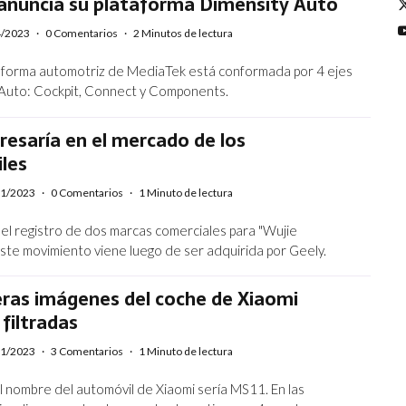
 anuncia su plataforma Dimensity Auto
4/2023
·
0 Comentarios
·
2 Minutos de lectura
aforma automotriz de MediaTek está conformada por 4 ejes
Auto: Cockpit, Connect y Components.
resaría en el mercado de los
les
01/2023
·
0 Comentarios
·
1 Minuto de lectura
 el registro de dos marcas comerciales para "Wujie
Este movimiento viene luego de ser adquirida por Geely.
eras imágenes del coche de Xiaomi
filtradas
01/2023
·
3 Comentarios
·
1 Minuto de lectura
l nombre del automóvil de Xiaomi sería MS11. En las