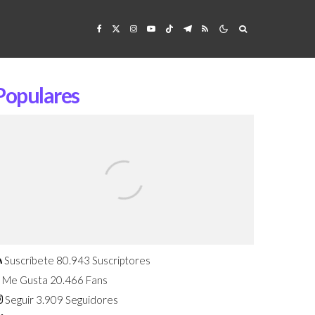
Populares
Confirmado: El Huawei Watch GT 7
Pro será presentado este 5 de
agosto
Suscríbete
80.943
Suscriptores
Me Gusta
20.466
Fans
Seguir
3.909
Seguidores