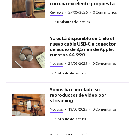
con una excelente propuesta
Reviews
·
27/05/2026
·
0 Comentarios
·
10 Minutos de lectura
Ya está disponible en Chile el
nuevo cable USB‑C a conector
de audio de 3,5 mm de Apple:
cuesta $44.990
Noticias
·
24/03/2025
·
0 Comentarios
·
1 Minuto de lectura
Sonos ha cancelado su
reproductor de video por
streaming
Noticias
·
13/03/2025
·
0 Comentarios
·
1 Minuto de lectura