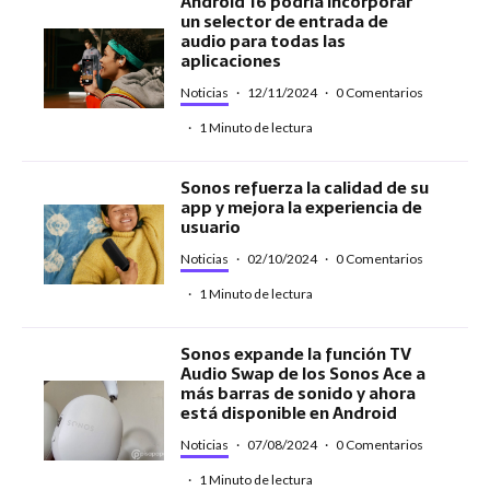
Android 16 podría incorporar
un selector de entrada de
audio para todas las
aplicaciones
Noticias
·
12/11/2024
·
0 Comentarios
·
1 Minuto de lectura
Sonos refuerza la calidad de su
app y mejora la experiencia de
usuario
Noticias
·
02/10/2024
·
0 Comentarios
·
1 Minuto de lectura
Sonos expande la función TV
Audio Swap de los Sonos Ace a
más barras de sonido y ahora
está disponible en Android
Noticias
·
07/08/2024
·
0 Comentarios
·
1 Minuto de lectura