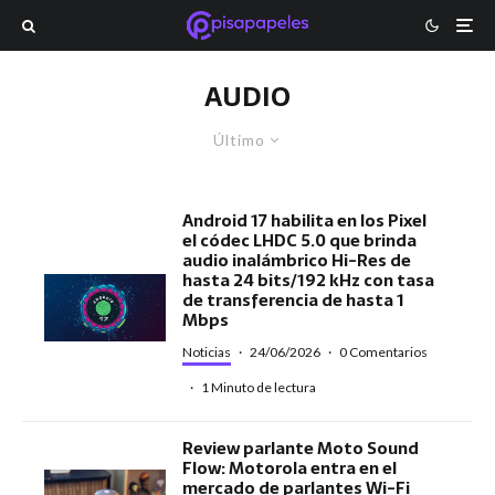
AUDIO
Último
Android 17 habilita en los Pixel
el códec LHDC 5.0 que brinda
audio inalámbrico Hi-Res de
hasta 24 bits/192 kHz con tasa
de transferencia de hasta 1
Mbps
Noticias
·
24/06/2026
·
0 Comentarios
·
1 Minuto de lectura
Review parlante Moto Sound
Flow: Motorola entra en el
mercado de parlantes Wi-Fi