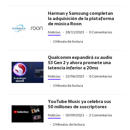
Harman y Samsung completan
la adquisición de la plataforma
de música Roon
Noticias
·
28/11/2023
·
0 Comentarios
·
1 Minuto de lectura
Qualcomm expandirá su audio
S3 Gen 2 y ahora promete una
latencia inferior a 20ms
Noticias
·
22/06/2023
·
0 Comentarios
·
1 Minuto de lectura
YouTube Music ya celebra sus
50 millones de suscriptores
Noticias
·
03/09/2021
·
2 Comentarios
·
2 Minutos de lectura