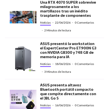
Una RTX 4070 SUPER sobrevive
milagrosamente a los
martillazos tras un inédito
trasplante de componentes
Noticias
·
22/06/2026
·
0 Comentarios
·
2 Minutos de lectura
ASUS presentó la workstation
el ExpertCenter Pro ET900N G3
con NVIDIA GB300 y 748 GB de
memoria para IA
Noticias
·
18/06/2026
·
0 Comentarios
·
3 Minutos de lectura
ASUS presenta altavoz
Bluetooth portátil compacto
que compite directamente con
el JBL Go 5
Noticias
·
16/06/2026
·
0 Comentarios