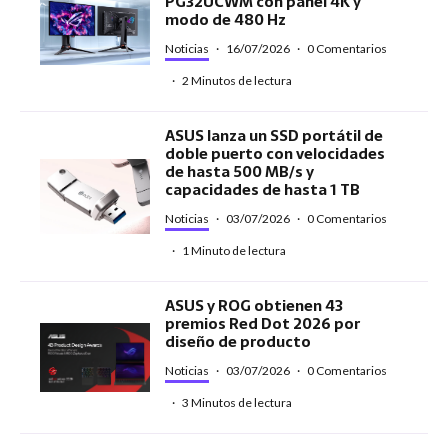
PG32UCWM con panel 4K y
modo de 480 Hz
Noticias
·
16/07/2026
·
0 Comentarios
·
2 Minutos de lectura
ASUS lanza un SSD portátil de
doble puerto con velocidades
de hasta 500 MB/s y
capacidades de hasta 1 TB
Noticias
·
03/07/2026
·
0 Comentarios
·
1 Minuto de lectura
ASUS y ROG obtienen 43
premios Red Dot 2026 por
diseño de producto
Noticias
·
03/07/2026
·
0 Comentarios
·
3 Minutos de lectura