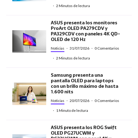
·
2 Minutos de lectura
ASUS presenta los monitores
ProArt OLED PA279CDV y
PA329CDV con paneles 4K QD-
OLED de 120 Hz
Noticias
·
31/07/2026
·
0 Comentarios
·
2 Minutos de lectura
Samsung presenta una
pantalla OLED para laptops
con un brillo máximo de hasta
1.600 nits
Noticias
·
20/07/2026
·
0 Comentarios
·
1 Minuto de lectura
ASUS presenta los ROG Swift
OLED PG27UCWM y