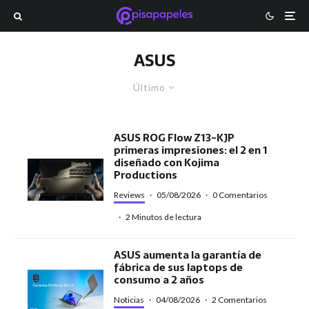
ASUS
Último
ASUS ROG Flow Z13-KJP
primeras impresiones: el 2 en 1
diseñado con Kojima
Productions
Reviews
·
05/08/2026
·
0 Comentarios
·
2 Minutos de lectura
ASUS aumenta la garantía de
fábrica de sus laptops de
consumo a 2 años
Noticias
·
04/08/2026
·
2 Comentarios