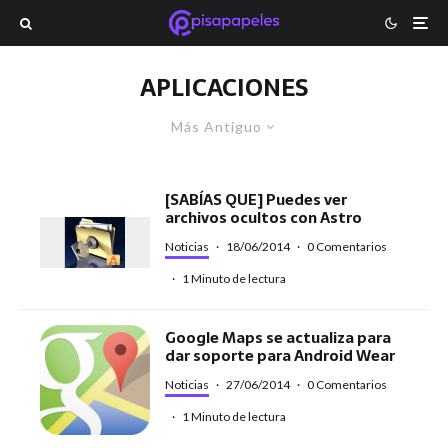
APLICACIONES
Más Antiguo
[SABÍAS QUE] Puedes ver
archivos ocultos con Astro
Noticias
·
18/06/2014
·
0 Comentarios
·
1 Minuto de lectura
Google Maps se actualiza para
dar soporte para Android Wear
Noticias
·
27/06/2014
·
0 Comentarios
·
1 Minuto de lectura