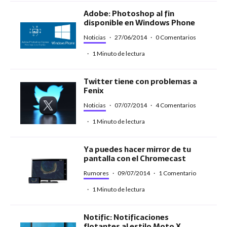
Adobe: Photoshop al fin
disponible en Windows Phone
Noticias
·
27/06/2014
·
0 Comentarios
·
1 Minuto de lectura
Twitter tiene con problemas a
Fenix
Noticias
·
07/07/2014
·
4 Comentarios
·
1 Minuto de lectura
Ya puedes hacer mirror de tu
pantalla con el Chromecast
Rumores
·
09/07/2014
·
1 Comentario
·
1 Minuto de lectura
Notific: Notificaciones
flotantes al estilo Moto X