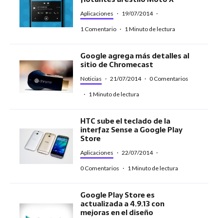
Aplicaciones
·
19/07/2014
·
1 Comentario
·
1 Minuto de lectura
Google agrega más detalles al
sitio de Chromecast
Noticias
·
21/07/2014
·
0 Comentarios
·
1 Minuto de lectura
HTC sube el teclado de la
interfaz Sense a Google Play
Store
Aplicaciones
·
22/07/2014
·
0 Comentarios
·
1 Minuto de lectura
Google Play Store es
actualizada a 4.9.13 con
mejoras en el diseño