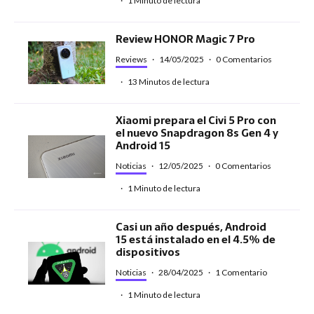
·
1 Minuto de lectura
Review HONOR Magic 7 Pro
Reviews
·
14/05/2025
·
0 Comentarios
·
13 Minutos de lectura
Xiaomi prepara el Civi 5 Pro con
el nuevo Snapdragon 8s Gen 4 y
Android 15
Noticias
·
12/05/2025
·
0 Comentarios
·
1 Minuto de lectura
Casi un año después, Android
15 está instalado en el 4.5% de
dispositivos
Noticias
·
28/04/2025
·
1 Comentario
·
1 Minuto de lectura