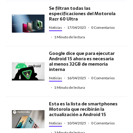
Se filtran todas las
especificaciones del Motorola
Razr 60 Ultra
Noticias
·
17/04/2025
·
0 Comentarios
·
1 Minuto de lectura
Google dice que para ejecutar
Android 15 ahora es necesaria
al menos 32GB de memoria
interna
Noticias
·
16/04/2025
·
0 Comentarios
·
1 Minuto de lectura
Esta es la lista de smartphones
Motorola que recibirán la
actualización a Android 15
Noticias
·
10/04/2025
·
0 Comentarios
·
1 Minuto de lectura