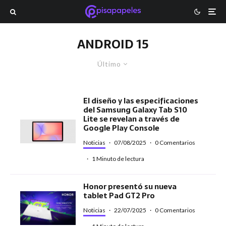
ANDROID 15
Último
El diseño y las especificaciones
del Samsung Galaxy Tab S10
Lite se revelan a través de
Google Play Console
Noticias
·
07/08/2025
·
0 Comentarios
·
1 Minuto de lectura
Honor presentó su nueva
tablet Pad GT2 Pro
Noticias
·
22/07/2025
·
0 Comentarios