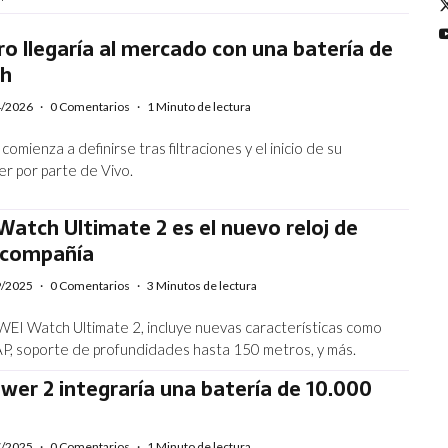
ro llegaría al mercado con una batería de
Ah
4/2026
·
0 Comentarios
·
1 Minuto de lectura
comienza a definirse tras filtraciones y el inicio de su
r por parte de Vivo.
atch Ultimate 2 es el nuevo reloj de
a compañía
9/2025
·
0 Comentarios
·
3 Minutos de lectura
EI Watch Ultimate 2, incluye nuevas características como
AP, soporte de profundidades hasta 150 metros, y más.
er 2 integraría una batería de 10.000
7/2025
·
0 Comentarios
·
1 Minuto de lectura