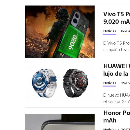
Vivo T5 P
9.020 m
Noticias
·
06/0
El Vivo T5 Pro 
campaña tease
HUAWEI W
lujo de l
Noticias
·
19/0
El nuevo HUAW
el sensor X-T
Honor Pow
mAh
Noticias
·
30/0