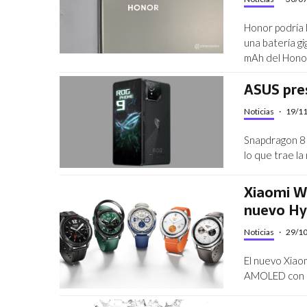
Honor podría 
una batería g
mAh del Honor
ASUS pre
Noticias
·
19/1
Snapdragon 8 E
lo que trae l
Xiaomi Wa
nuevo Hy
Noticias
·
29/1
El nuevo Xiao
AMOLED con un