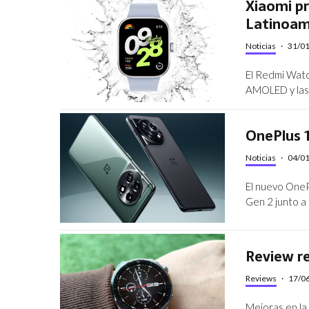
Xiaomi p
Latinoam
Noticias
·
31/0
El Redmi Watch
AMOLED y las 
OnePlus 
Noticias
·
04/0
El nuevo OneP
Gen 2 junto 
Review re
Reviews
·
17/0
Mejoras en la 