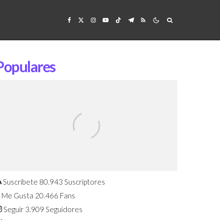
Populares
Confirmado: El Huawei Watch GT 7
Pro será presentado este 5 de
agosto
Suscríbete
80.943
Suscriptores
Me Gusta
20.466
Fans
Seguir
3.909
Seguidores