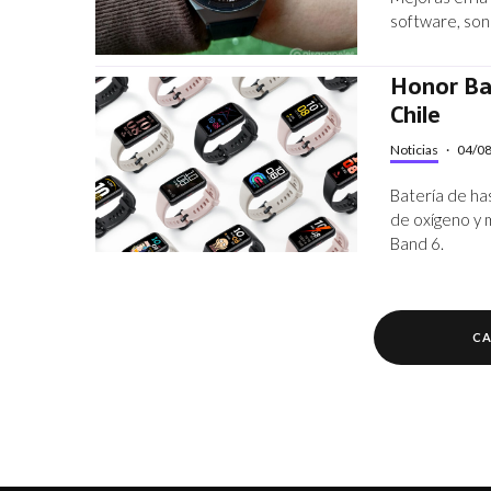
software, son
Honor Ba
Chile
Noticias
·
04/0
Batería de ha
de oxígeno y m
Band 6.
CA