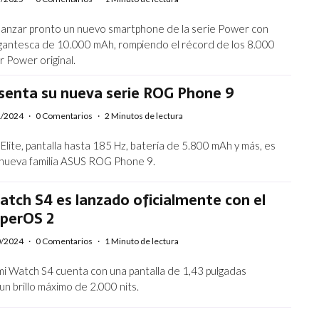
lanzar pronto un nuevo smartphone de la serie Power con
igantesca de 10.000 mAh, rompiendo el récord de los 8.000
 Power original.
senta su nueva serie ROG Phone 9
1/2024
·
0 Comentarios
·
2 Minutos de lectura
lite, pantalla hasta 185 Hz, batería de 5.800 mAh y más, es
a nueva familia ASUS ROG Phone 9.
tch S4 es lanzado oficialmente con el
perOS 2
0/2024
·
0 Comentarios
·
1 Minuto de lectura
mi Watch S4 cuenta con una pantalla de 1,43 pulgadas
 brillo máximo de 2.000 nits.