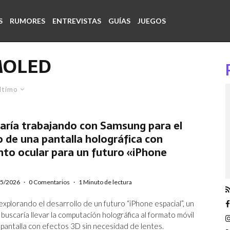
S
RUMORES
ENTREVISTAS
GUÍAS
JUEGOS
OLED
ltimo
aría trabajando con Samsung para el
o de una pantalla holográfica con
to ocular para un futuro «iPhone
05/2026
·
0 Comentarios
·
1 Minuto de lectura
explorando el desarrollo de un futuro “iPhone espacial”, un
uscaría llevar la computación holográfica al formato móvil
pantalla con efectos 3D sin necesidad de lentes.