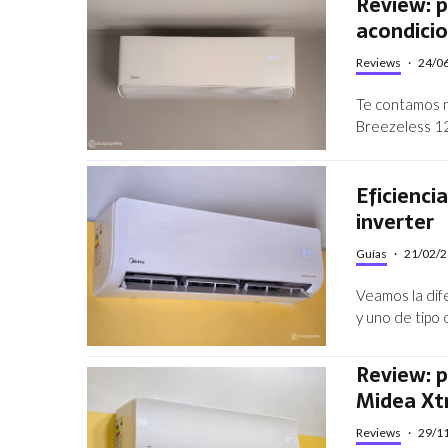
Review: p
acondicio
Reviews
·
24/0
Te contamos n
Breezeless 12
Eficienci
inverter
Guías
·
21/02/
Veamos la dif
y uno de tipo
Review: p
Midea Xt
Reviews
·
29/1