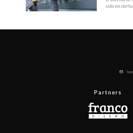
solo en cierto
Susc
Partners