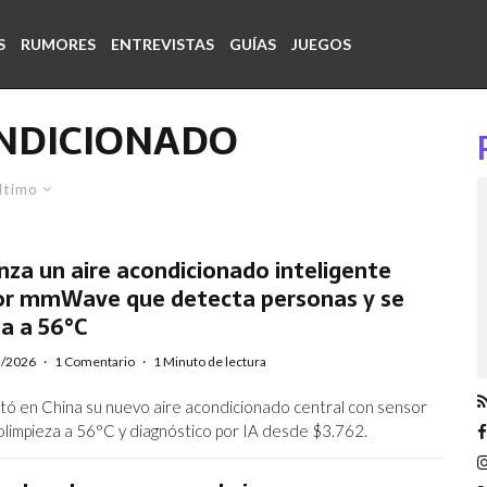
S
RUMORES
ENTREVISTAS
GUÍAS
JUEGOS
ONDICIONADO
ltimo
nza un aire acondicionado inteligente
or mmWave que detecta personas y se
a a 56°C
3/2026
·
1 Comentario
·
1 Minuto de lectura
tó en China su nuevo aire acondicionado central con sensor
impieza a 56°C y diagnóstico por IA desde $3.762.