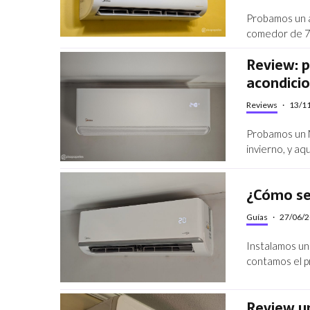
Probamos un a
comedor de 7 
Review: p
acondicio
Reviews
·
13/1
Probamos un 
invierno, y a
¿Cómo se 
Guías
·
27/06/
Instalamos un
contamos el pr
Review u