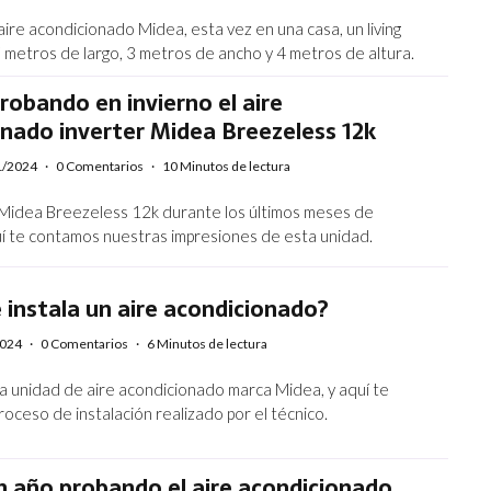
ire acondicionado Midea, esta vez en una casa, un living
metros de largo, 3 metros de ancho y 4 metros de altura.
robando en invierno el aire
nado inverter Midea Breezeless 12k
1/2024
·
0 Comentarios
·
10 Minutos de lectura
Midea Breezeless 12k durante los últimos meses de
quí te contamos nuestras impresiones de esta unidad.
instala un aire acondicionado?
2024
·
0 Comentarios
·
6 Minutos de lectura
a unidad de aire acondicionado marca Midea, y aquí te
oceso de instalación realizado por el técnico.
n año probando el aire acondicionado