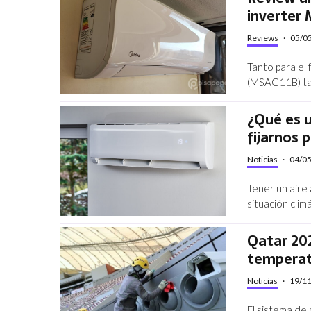
inverter
Reviews
·
05/0
Tanto para el 
(MSAG11B) tam
¿Qué es 
fijarnos 
Noticias
·
04/0
Tener un aire
situación clim
Qatar 202
temperat
Noticias
·
19/1
El sistema de