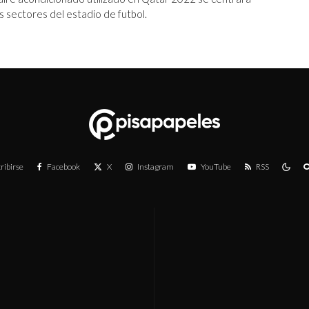
s sectores del estadio de futbol.
ribirse
Facebook
X
Instagram
YouTube
RSS