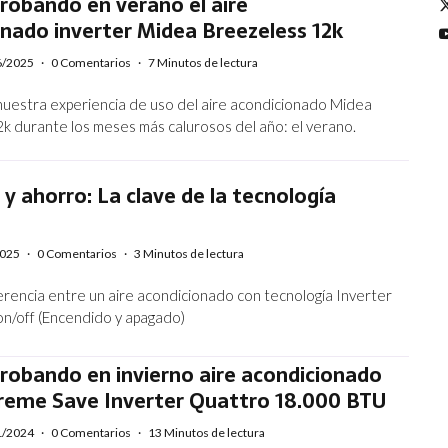
robando en verano el aire
nado inverter Midea Breezeless 12k
6/2025
·
0 Comentarios
·
7 Minutos de lectura
uestra experiencia de uso del aire acondicionado Midea
k durante los meses más calurosos del año: el verano.
a y ahorro: La clave de la tecnología
2025
·
0 Comentarios
·
3 Minutos de lectura
erencia entre un aire acondicionado con tecnología Inverter
 on/off (Encendido y apagado)
robando en invierno aire acondicionado
reme Save Inverter Quattro 18.000 BTU
1/2024
·
0 Comentarios
·
13 Minutos de lectura