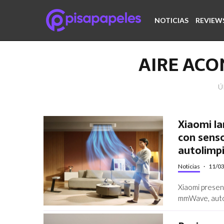
NOTICIAS
REVIEW
AIRE AC
Ú
Xiaomi la
con sens
autolimpi
Noticias
·
11/0
Xiaomi presen
mmWave, autol