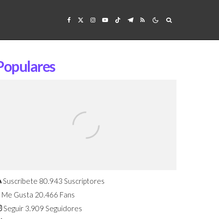
Populares
Confirmado: El Huawei Watch GT 7
Pro será presentado este 5 de
agosto
Suscríbete
80.943
Suscriptores
Me Gusta
20.466
Fans
Seguir
3.909
Seguidores