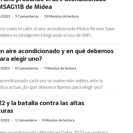
 MSAG11B de Midea
5/2023
·
5 Comentarios
·
19 Minutos de lectura
frío como el calor, el aire acondicionado Midea Xtreme Save
bién es inteligente integrando el uso de WiFi.
un aire acondicionado y en qué debemos
para elegir uno?
5/2023
·
0 Comentarios
·
7 Minutos de lectura
 acondicionado cada vez se vuelve más viables ante la
ática actual. ¿En qué debemos fijarnos para elegir uno?
2 y la batalla contra las altas
uras
1/2022
·
1 Comentario
·
3 Minutos de lectura
 aire acondicionado utilizado en Qatar 2022 se centrará