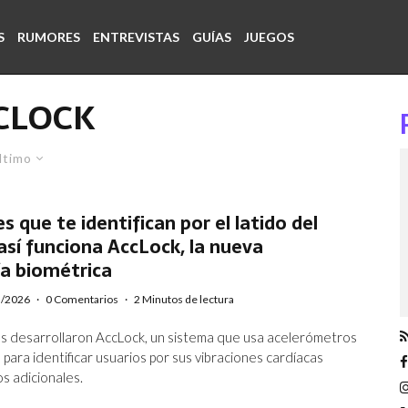
S
RUMORES
ENTREVISTAS
GUÍAS
JUEGOS
CLOCK
ltimo
s que te identifican por el latido del
así funciona AccLock, la nueva
ía biométrica
5/2026
·
0 Comentarios
·
2 Minutos de lectura
s desarrollaron AccLock, un sistema que usa acelerómetros
 para identificar usuarios por sus vibraciones cardíacas
os adicionales.