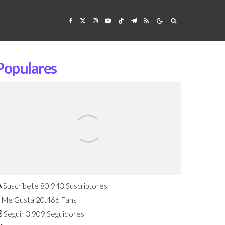
Populares
Confirmado: El Huawei Watch GT 7
Pro será presentado este 5 de
agosto
Suscríbete
80.943
Suscriptores
Me Gusta
20.466
Fans
Seguir
3.909
Seguidores