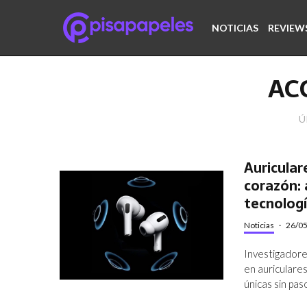
NOTICIAS
REVIEW
AC
Ú
Auriculare
corazón: 
tecnolog
Noticias
·
26/0
Investigadore
en auriculares
únicas sin pas