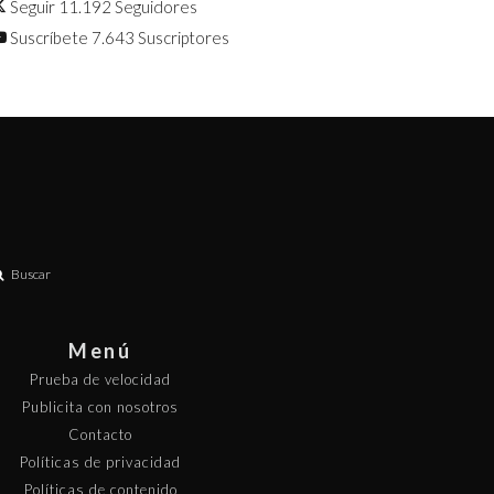
Seguir
11.192
Seguidores
Suscríbete
7.643
Suscriptores
Buscar
Menú
Prueba de velocidad
Publicita con nosotros
Contacto
Políticas de privacidad
Políticas de contenido