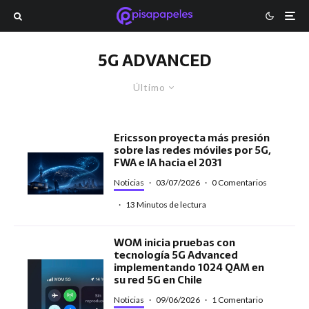
5G ADVANCED
Último
Ericsson proyecta más presión
sobre las redes móviles por 5G,
FWA e IA hacia el 2031
Noticias
·
03/07/2026
·
0 Comentarios
·
13 Minutos de lectura
WOM inicia pruebas con
tecnología 5G Advanced
implementando 1024 QAM en
su red 5G en Chile
Noticias
·
09/06/2026
·
1 Comentario