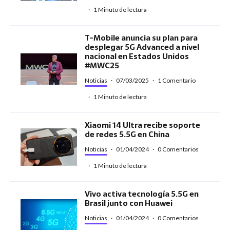
·
1 Minuto de lectura
T-Mobile anuncia su plan para
desplegar 5G Advanced a nivel
nacional en Estados Unidos
#MWC25
Noticias
·
07/03/2025
·
1 Comentario
·
1 Minuto de lectura
Xiaomi 14 Ultra recibe soporte
de redes 5.5G en China
Noticias
·
01/04/2024
·
0 Comentarios
·
1 Minuto de lectura
Vivo activa tecnología 5.5G en
Brasil junto con Huawei
Noticias
·
01/04/2024
·
0 Comentarios