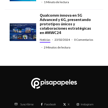
·
1 Minuto de lectura
Qualcomm innova en 5G
Advanced y 6G, presentando
prototipos únicos y
colaboraciones estratégicas
en #MWC24
Noticias
·
23/02/2024
·
0 Comentarios
·
2 Minutos de lectura
Facebook
X
Instagram
Suscribirse