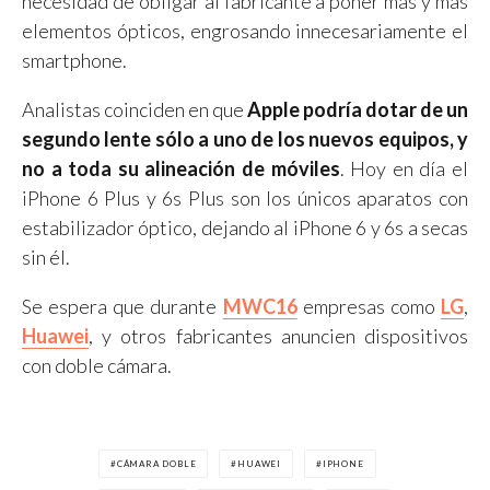
necesidad de obligar al fabricante a poner más y más
elementos ópticos, engrosando innecesariamente el
smartphone.
Analistas coinciden en que
Apple podría dotar de un
segundo lente sólo a uno de los nuevos equipos, y
no a toda su alineación de móviles
. Hoy en día el
iPhone 6 Plus y 6s Plus son los únicos aparatos con
estabilizador óptico, dejando al iPhone 6 y 6s a secas
sin él.
Se espera que durante
MWC16
empresas como
LG
,
Huawei
, y otros fabricantes anuncien dispositivos
con doble cámara.
CÁMARA DOBLE
HUAWEI
IPHONE