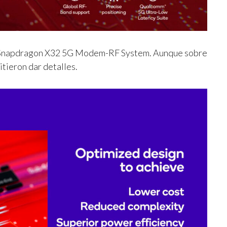
 Snapdragon X32 5G Modem-RF System. Aunque sobre
itieron dar detalles.