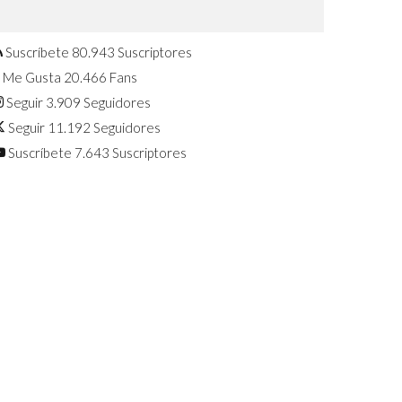
Confirmado: El Huawei Watch GT 7
Pro será presentado este 5 de
agosto
Suscríbete
80.943
Suscriptores
Me Gusta
20.466
Fans
Seguir
3.909
Seguidores
Seguir
11.192
Seguidores
Suscríbete
7.643
Suscriptores