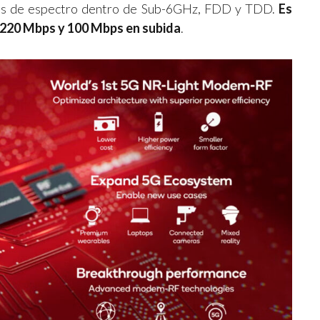
ndas de espectro dentro de Sub-6GHz, FDD y TDD.
Es
 220 Mbps y 100 Mbps en subida
.