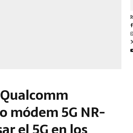
: Qualcomm
vo módem 5G NR-
ar el 5G en los