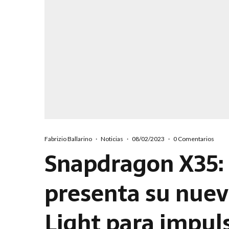
Fabrizio Ballarino
·
Noticias
·
08/02/2023
·
0 Comentarios
Snapdragon X35
presenta su nue
Light para impuls