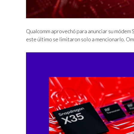
Qualcomm aprovechó para anunciar su módem
este último se limitaron solo a mencionarlo. Om