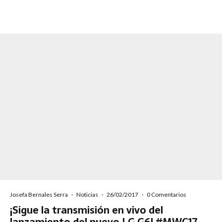
Josefa Bernales Serra
·
Noticias
·
26/02/2017
·
0 Comentarios
¡Sigue la transmisión en vivo del
lanzamiento del nuevo LG G6! #MWC17