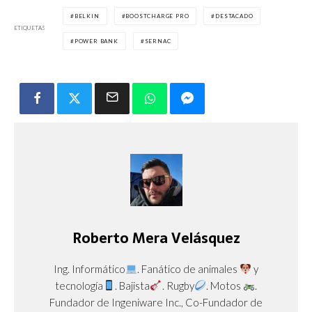
BELKIN
BOOSTCHARGE PRO
DESTACADO
ETIQUETAS
POWER BANK
SERNAC
Roberto Mera Velásquez
Ing. Informático
. Fanático de animales
y
tecnología
. Bajista
. Rugby
. Motos
.
Fundador de Ingeniware Inc., Co-Fundador de