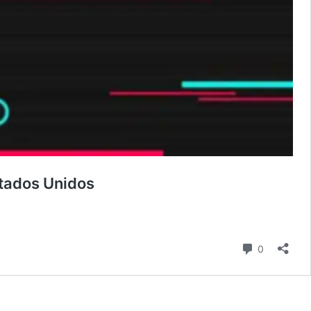
stados Unidos
comentari
0