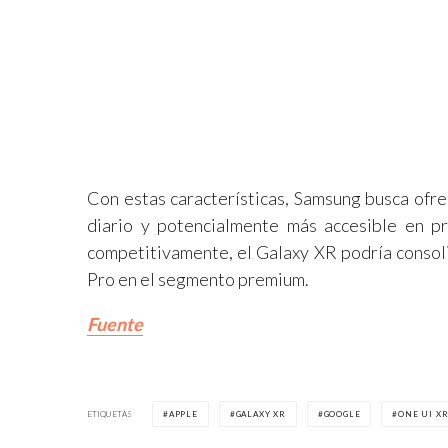
Con estas características, Samsung busca ofre
diario y potencialmente más accesible en pre
competitivamente, el Galaxy XR podría consoli
Pro en el segmento premium.
Fuente
ETIQUETAS
APPLE
GALAXY XR
GOOGLE
ONE UI X