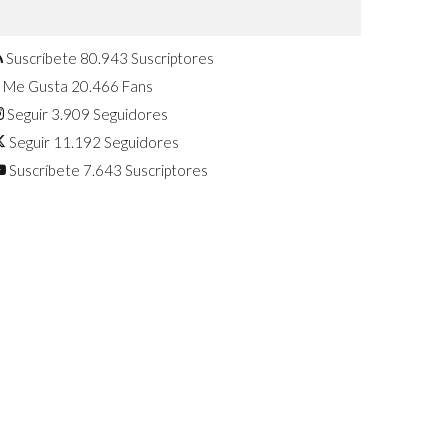
Confirmado: El Huawei Watch GT 7
Pro será presentado este 5 de
agosto
Suscríbete
80.943
Suscriptores
Me Gusta
20.466
Fans
Seguir
3.909
Seguidores
Seguir
11.192
Seguidores
Suscríbete
7.643
Suscriptores