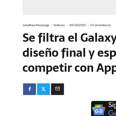
Jonathan Munizaga
·
Noticias
·
09/10/2025
·
0 Comentarios
Se filtra el Gala
diseño final y es
competir con App