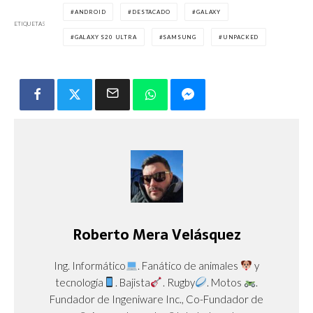
ANDROID
DESTACADO
GALAXY
ETIQUETAS
GALAXY S20 ULTRA
SAMSUNG
UNPACKED
Roberto Mera Velásquez
Ing. Informático
. Fanático de animales
y
tecnología
. Bajista
. Rugby
. Motos
.
Fundador de Ingeniware Inc., Co-Fundador de