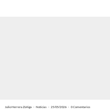
Julio Herrera Zúñiga
·
Noticias
·
25/05/2026
·
0 Comentarios