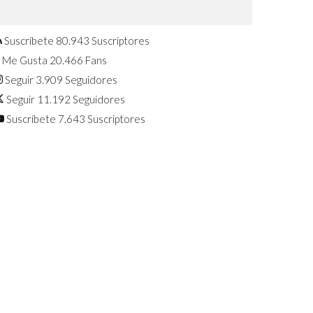
Confirmado: El Huawei Watch GT 7
Pro será presentado este 5 de
agosto
Suscríbete
80.943
Suscriptores
Me Gusta
20.466
Fans
Seguir
3.909
Seguidores
Seguir
11.192
Seguidores
Suscríbete
7.643
Suscriptores