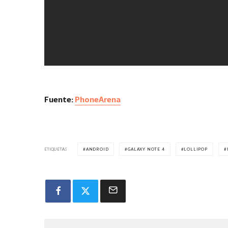
Fuente:
PhoneArena
ETIQUETAS
ANDROID
GALAXY NOTE 4
LOLLIPOP