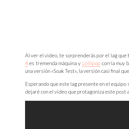
Al ver el video, te sorprenderás por el lag que
4
es tremenda máquina y
Lollipop
corría muy b
una versión «Soak Test», la versión casi final 
Esperando que este lag presente en el equipo s
dejaré con el video que protagoniza este post a