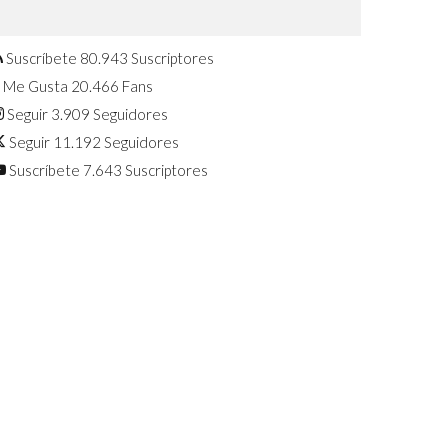
Confirmado: El Huawei Watch GT 7
Pro será presentado este 5 de
agosto
Suscríbete
80.943
Suscriptores
Me Gusta
20.466
Fans
Seguir
3.909
Seguidores
Seguir
11.192
Seguidores
Suscríbete
7.643
Suscriptores