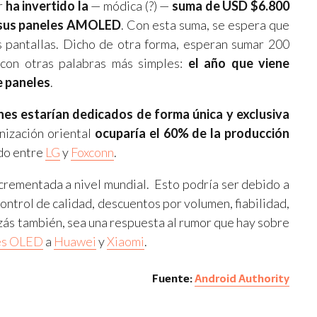
r
ha invertido la
— módica (?) —
suma de USD $6.800
e sus paneles AMOLED
. Con esta suma, se espera que
 pantallas. Dicho de otra forma, esperan sumar 200
 con otras palabras más simples:
el año que viene
e paneles
.
nes estarían dedicados de forma única y exclusiva
anización oriental
ocuparía el 60% de la producción
ido entre
LG
y
Foxconn
.
ncrementada a nivel mundial. Esto podría ser debido a
control de calidad, descuentos por volumen, fiabilidad,
izás también, sea una respuesta al rumor que hay sobre
les OLED
a
Huawei
y
Xiaomi
.
Fuente:
Android Authority