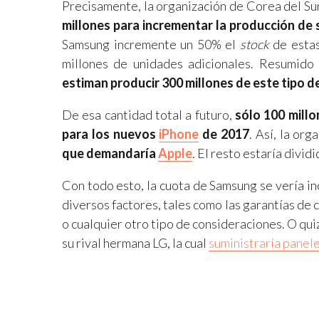
Precisamente, la organización de Corea del Su
millones para incrementar la producción d
Samsung incremente un 50% el
stock
de estas
millones de unidades adicionales. Resumido
estiman producir 300 millones de este tipo d
De esa cantidad total a futuro,
sólo 100 millo
para los nuevos
iPhone
de 2017
. Así, la org
que demandaría
Apple
. El resto estaría divid
Con todo esto, la cuota de Samsung se vería i
diversos factores, tales como las garantías de 
o cualquier otro tipo de consideraciones. O qu
su rival hermana LG, la cual
suministraría pane