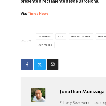
presente directamente desde Barcelona.
Vía:
Times News
ANDROID
FCC
GALAXY S6 EDGE
GALAX
ETIQUETAS
UNPACKED
Jonathan Munizaga
Editor y Reviewer de tecnolog