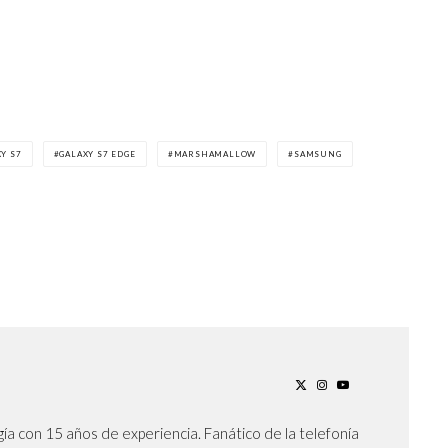
Y S7
GALAXY S7 EDGE
MARSHAMALLOW
SAMSUNG
ía con 15 años de experiencia. Fanático de la telefonía