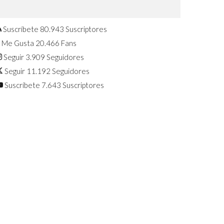
Confirmado: El Huawei Watch GT 7
Pro será presentado este 5 de
agosto
Suscríbete
80.943
Suscriptores
Me Gusta
20.466
Fans
Seguir
3.909
Seguidores
Seguir
11.192
Seguidores
Suscríbete
7.643
Suscriptores