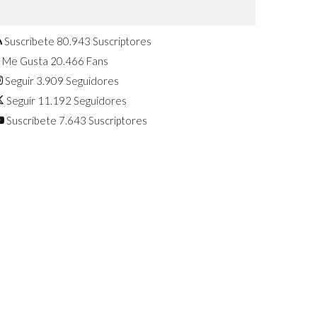
Confirmado: El Huawei Watch GT 7
Pro será presentado este 5 de
agosto
Suscríbete
80.943
Suscriptores
Me Gusta
20.466
Fans
Seguir
3.909
Seguidores
Seguir
11.192
Seguidores
Suscríbete
7.643
Suscriptores