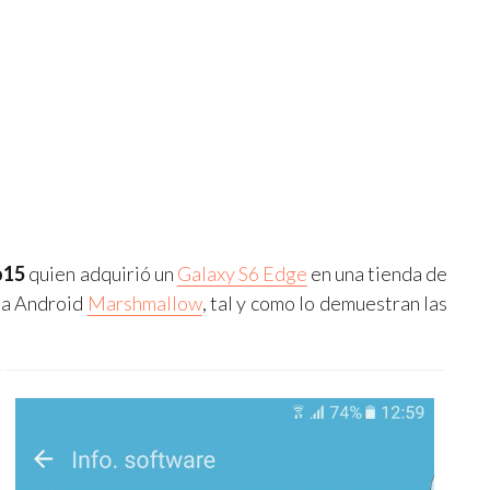
o15
quien adquirió un
Galaxy S6 Edge
en una tienda de
n a Android
Marshmallow
, tal y como lo demuestran las