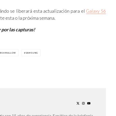
ndo se liberará esta actualización para el
Galaxy S6
e esta o la próxima semana.
 por las capturas!
RSHMALLOW
SAMSUNG
ía con 15 años de experiencia. Fanático de la telefonía