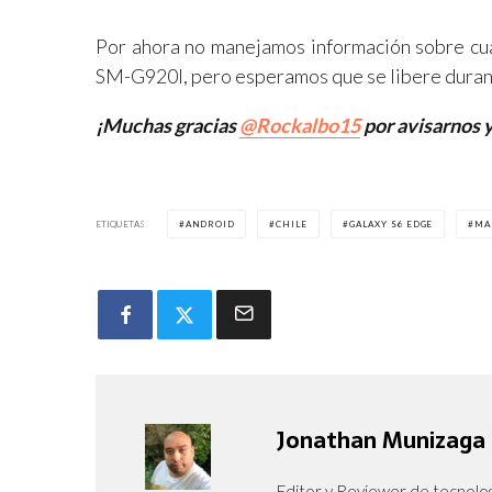
Por ahora no manejamos información sobre cuá
SM-G920I, pero esperamos que se libere durant
¡Muchas gracias
@Rockalbo15
por avisarnos y
ETIQUETAS
ANDROID
CHILE
GALAXY S6 EDGE
MA
Jonathan Munizaga
Editor y Reviewer de tecnolog