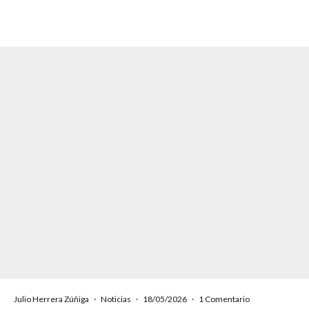
Julio Herrera Zúñiga
·
Noticias
·
18/05/2026
·
1 Comentario