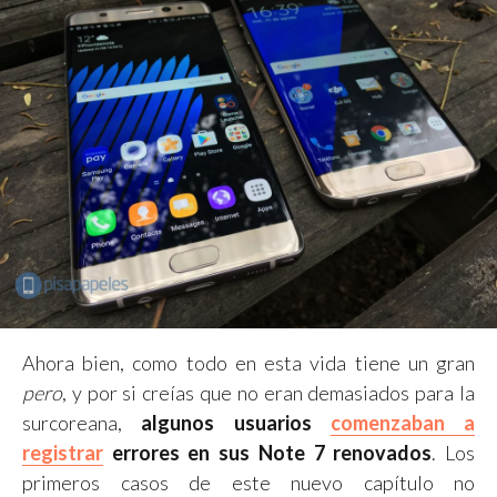
Ahora bien, como todo en esta vida tiene un gran
pero
, y por si creías que no eran demasiados para la
surcoreana,
algunos usuarios
comenzaban a
registrar
errores en sus Note 7 renovados
. Los
primeros casos de este nuevo capítulo no