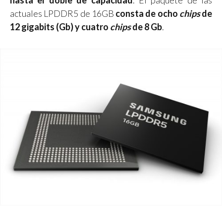
hasta el doble de capacidad
. El paquete de las
actuales LPDDR5 de 16GB
consta de ocho
chips
de
12 gigabits (Gb) y cuatro
chips
de 8 Gb
.