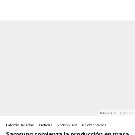
IMAGEN REFERENCIAL
Fabrizio Ballarino
·
Noticias
·
25/02/2020
·
0 Comentarios
Samsung comienza la producción en masa