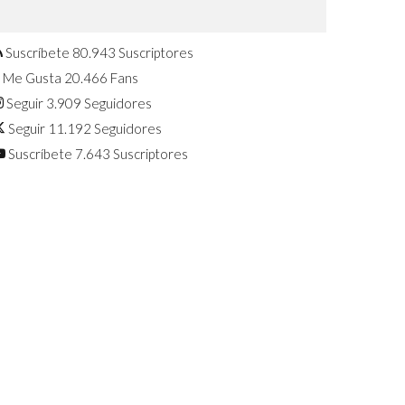
Confirmado: El Huawei Watch GT 7
Pro será presentado este 5 de
agosto
Suscríbete
80.943
Suscriptores
Me Gusta
20.466
Fans
Seguir
3.909
Seguidores
Seguir
11.192
Seguidores
Suscríbete
7.643
Suscriptores