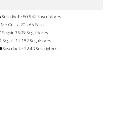
Confirmado: El Huawei Watch GT 7
Pro será presentado este 5 de
agosto
Suscríbete
80.943
Suscriptores
Me Gusta
20.466
Fans
Seguir
3.909
Seguidores
Seguir
11.192
Seguidores
Suscríbete
7.643
Suscriptores