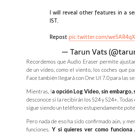
I will reveal other features in a 
IST.
Repost
pic.twitter.com/we5AR4q
— Tarun Vats (@taru
Recordemos que Audio Eraser permite ajustar 
de un vídeo, como el viento, los coches que p
Face también llegará con One UI 7.0 para las se
Mientras, l
a opción Log Video, sin embargo, 
desconoce si la recibirán los S24 y S24+. Todas
sigue siendo un teléfono estupendamente pote
Pero nada de eso ha sido confirmado aún, y me
funciones.
Y si quieres ver como funciona 