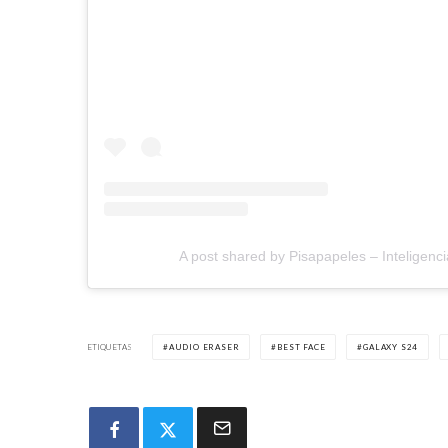
A post shared by Pisapapeles – Inteligen
ETIQUETAS
AUDIO ERASER
BEST FACE
GALAXY S24