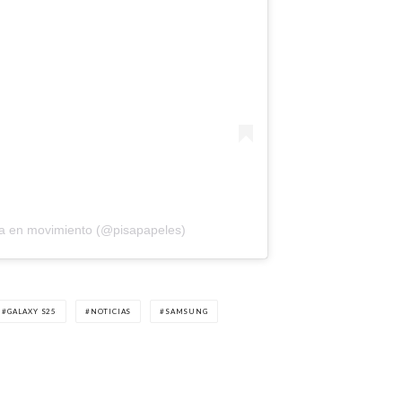
cia en movimiento (@pisapapeles)
GALAXY S25
NOTICIAS
SAMSUNG