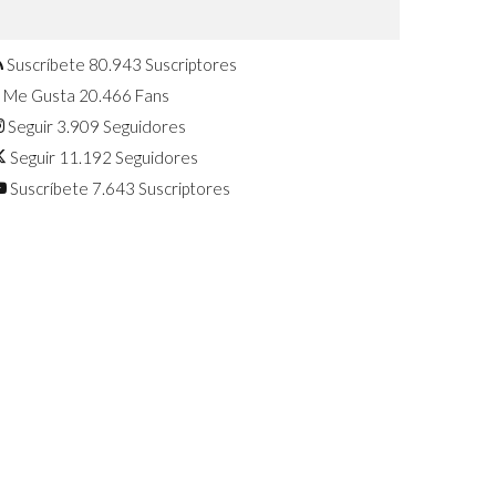
Confirmado: El Huawei Watch GT 7
Pro será presentado este 5 de
agosto
Suscríbete
80.943
Suscriptores
Me Gusta
20.466
Fans
Seguir
3.909
Seguidores
Seguir
11.192
Seguidores
Suscríbete
7.643
Suscriptores