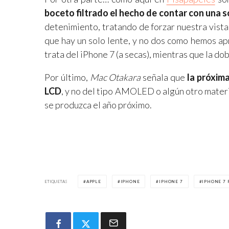
boceto filtrado el hecho de contar con una 
detenimiento, tratando de forzar nuestra vist
que hay un solo lente, y no dos como hemos ap
trata del iPhone 7 (a secas), mientras que la d
Por último,
Mac Otakara
señala que
la próxim
LCD
, y no del tipo AMOLED o algún otro materi
se produzca el año próximo.
ETIQUETAS
APPLE
IPHONE
IPHONE 7
IPHONE 7 