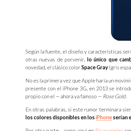
Según la fuente, el diseño y características se
otras nuevas de porvenir,
lo único que camb
novedad, el clásico color
Space Gray
(gris espa
No es la primera vez que Apple haría un movimie
presente con el iPhone 3G, en 2013 se introd
propio con el — ahora ya famoso —
Rose Gold
.
En otras palabras, si este rumor terminara sie
los colores disponibles en los
iPhone
serían 
Por otra parte… como aquí en
Pisapapeles
som