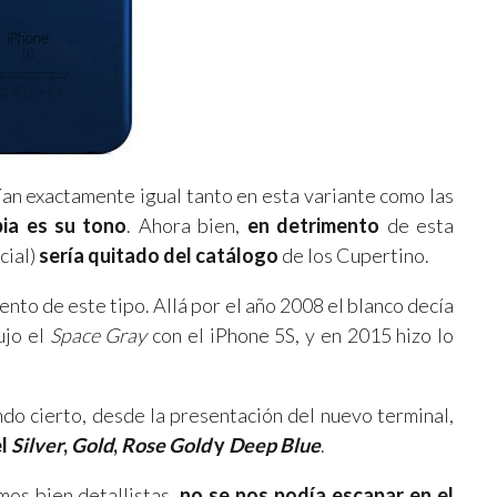
rían exactamente igual tanto en esta variante como las
ia es su tono
. Ahora bien,
en detrimento
de esta
cial)
sería quitado del catálogo
de los Cupertino.
nto de este tipo. Allá por el año 2008 el blanco decía
ujo el
Space Gray
con el iPhone 5S, y en 2015 hizo lo
ndo cierto, desde la presentación del nuevo terminal,
el
Silver
,
Gold
,
Rose Gold
y
Deep Blue
.
os bien detallistas,
no se nos podía escapar en el