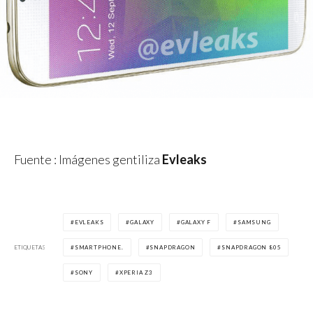
Fuente : Imágenes gentiliza
Evleaks
EVLEAKS
GALAXY
GALAXY F
SAMSUNG
ETIQUETAS
SMARTPHONE.
SNAPDRAGON
SNAPDRAGON 805
SONY
XPERIA Z3