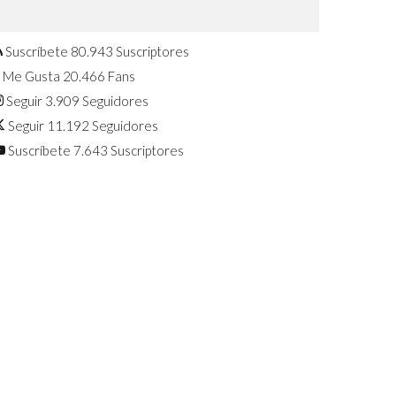
Confirmado: El Huawei Watch GT 7
Pro será presentado este 5 de
agosto
Suscríbete
80.943
Suscriptores
Me Gusta
20.466
Fans
Seguir
3.909
Seguidores
Seguir
11.192
Seguidores
Suscríbete
7.643
Suscriptores