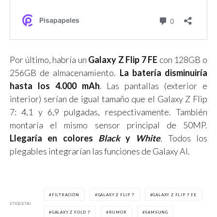
Por último, habría un
Galaxy Z Flip 7 FE
con 128GB o
256GB de almacenamiento.
La batería disminuiría
hasta los 4.000 mAh
. Las pantallas (exterior e
interior) serían de igual tamaño que el Galaxy Z Flip
7: 4,1 y 6,9 pulgadas, respectivamente. También
montaría el mismo sensor principal de 50MP.
Llegaría en colores
Black
y
White
. Todos los
plegables integrarían las funciones de Galaxy AI.
FILTRACIÓN
GALAXY Z FLIP 7
GALAXY Z FLIP 7 FE
ETIQUETAS
GALAXY Z FOLD 7
RUMOR
SAMSUNG