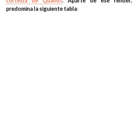
cortesía de Quandt
. Aparte de ese render,
predomina la siguiente tabla
: