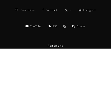
Facebook
X
Instagram
Suscribirse
YouTube
RSS
Buscar
Partners
Menú
Prueba de velocidad
Publicita con nosotros
Contacto
Políticas de privacidad
Políticas de contenido