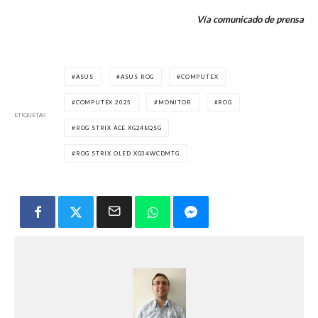
Vía comunicado de prensa
ASUS
ASUS ROG
COMPUTEX
COMPUTEX 2025
MONITOR
ROG
ETIQUETAS
ROG STRIX ACE XG248QSG
ROG STRIX OLED XG34WCDMTG