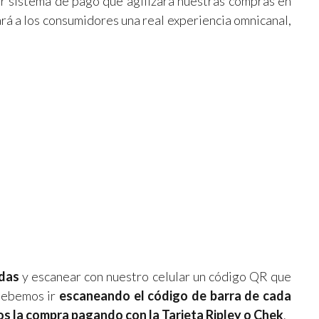
or sistema de pago que agilizará nuestras compras en
ará a los consumidores una real experiencia omnicanal,
ndas
y escanear con nuestro celular un código QR que
 debemos ir
escaneando el código de barra de cada
s la compra pagando con la Tarjeta Ripley o Chek
.