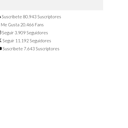
Confirmado: El Huawei Watch GT 7
Pro será presentado este 5 de
agosto
Suscríbete
80.943
Suscriptores
Me Gusta
20.466
Fans
Seguir
3.909
Seguidores
Seguir
11.192
Seguidores
Suscríbete
7.643
Suscriptores