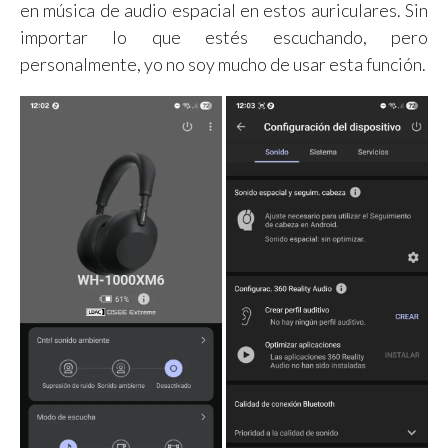
en música de audio espacial en estos auriculares. Sin
importar lo que estés escuchando, pero
personalmente, yo no soy mucho de usar esta función.