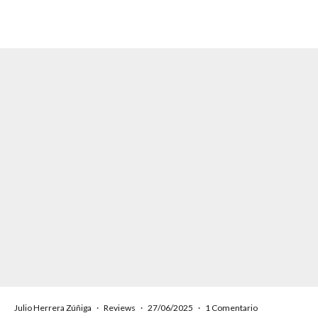
Julio Herrera Zúñiga
·
Reviews
·
27/06/2025
·
1 Comentario