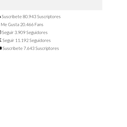
Confirmado: El Huawei Watch GT 7
Pro será presentado este 5 de
agosto
Suscríbete
80.943
Suscriptores
Me Gusta
20.466
Fans
Seguir
3.909
Seguidores
Seguir
11.192
Seguidores
Suscríbete
7.643
Suscriptores