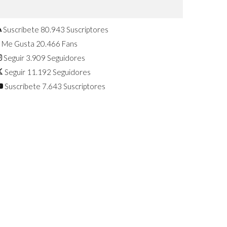
Confirmado: El Huawei Watch GT 7
Pro será presentado este 5 de
agosto
Suscríbete
80.943
Suscriptores
Me Gusta
20.466
Fans
Seguir
3.909
Seguidores
Seguir
11.192
Seguidores
Suscríbete
7.643
Suscriptores