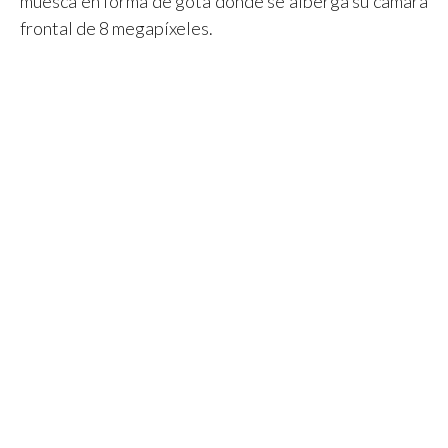
muesca en forma de gota donde se alberga su cámara
frontal de 8 megapíxeles.