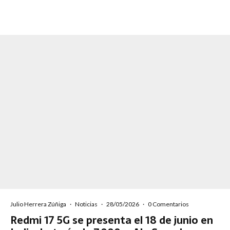
Julio Herrera Zúñiga
·
Noticias
·
28/05/2026
·
0 Comentarios
Redmi 17 5G se presenta el 18 de junio en