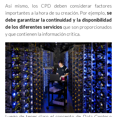
Así mismo, los CPD deben considerar factores
importantes a la hora de su creación. Por ejemplo,
se
debe garantizar la continuidad y la disponibilidad
de los diferentes servicios
que son proporcionados
y que contienen la información crítica.
Luego de tener claro el concepto de
Data Center
o