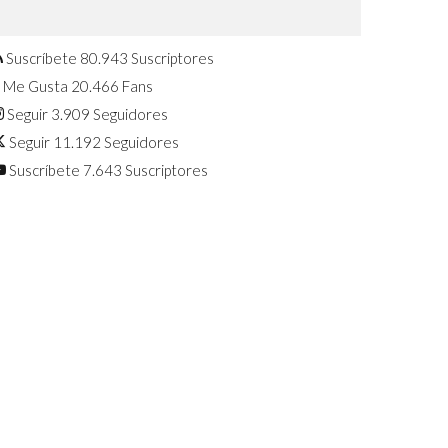
Confirmado: El Huawei Watch GT 7
Pro será presentado este 5 de
agosto
Suscríbete
80.943
Suscriptores
Me Gusta
20.466
Fans
Seguir
3.909
Seguidores
Seguir
11.192
Seguidores
Suscríbete
7.643
Suscriptores