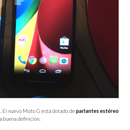
o
. El nuevo Moto G está dotado de
parlantes estéreo
a buena definición.