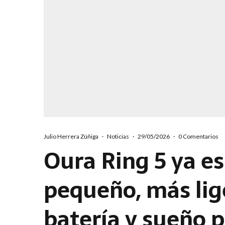
Julio Herrera Zúñiga
·
Noticias
·
29/05/2026
·
0 Comentarios
Oura Ring 5 ya es
pequeño, más lige
batería y sueño p