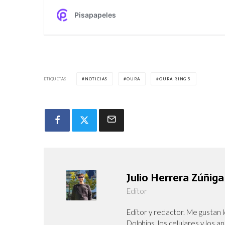
ETIQUETAS
NOTICIAS
OURA
OURA RING 5
Julio Herrera Zúñiga
Editor
Editor y redactor. Me gustan l
Dolphins, los celulares y los a