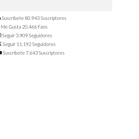
Confirmado: El Huawei Watch GT 7
Pro será presentado este 5 de
agosto
Suscríbete
80.943
Suscriptores
Me Gusta
20.466
Fans
Seguir
3.909
Seguidores
Seguir
11.192
Seguidores
Suscríbete
7.643
Suscriptores