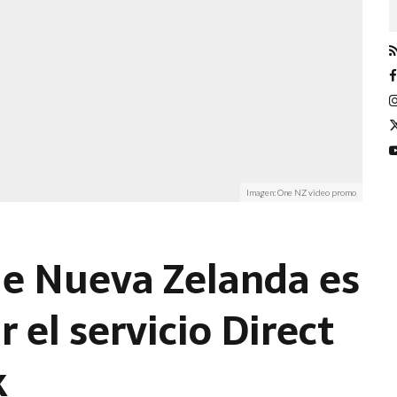
Imagen: One NZ video promo
e Nueva Zelanda es
 el servicio Direct
k