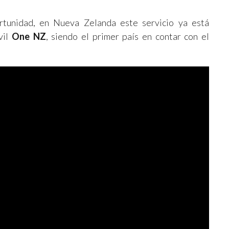
rtunidad, en Nueva Zelanda este servicio ya está
vil
One NZ
, siendo el primer país en contar con el