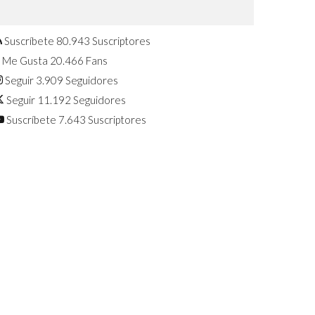
Confirmado: El Huawei Watch GT 7
Pro será presentado este 5 de
agosto
Suscríbete
80.943
Suscriptores
Me Gusta
20.466
Fans
Seguir
3.909
Seguidores
Seguir
11.192
Seguidores
Suscríbete
7.643
Suscriptores